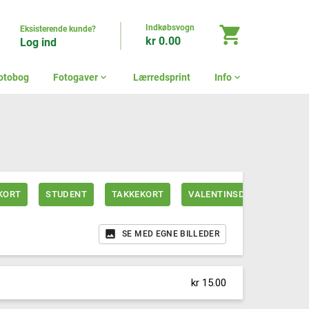
Indkøbsvogn
shopping_cart
Eksisterende kunde?
kr 0.00
Log ind
otobog
Fotogaver
expand_more
Lærredsprint
Info
expand_more
KORT
STUDENT
TAKKEKORT
VALENTINSDAG
SE MED EGNE BILLEDER
kr 15.00